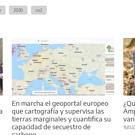
o
2030
co2
En marcha el geoportal europeo
¿Qu
a
que cartografía y supervisa las
Amp
tierras marginales y cuantifica su
var
capacidad de secuestro de
15/02/
carbono