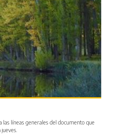
na las líneas generales del documento que
 jueves.