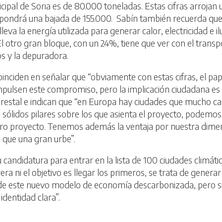
ipal de Soria es de 80.000 toneladas. Estas cifras arrojan
pondrá una bajada de 155.000. Sabín también recuerda que,
va la energía utilizada para generar calor, electricidad e il
. El otro gran bloque, con un 24%, tiene que ver con el tran
s y la depuradora.
ciden en señalar que “obviamente con estas cifras, el papel
pulsen este compromiso, pero la implicación ciudadana es 
orestal e indican que “en Europa hay ciudades que mucho ca
ólidos pilares sobre los que asienta el proyecto, podemos
ro proyecto. Tenemos además la ventaja por nuestra dimens
que una gran urbe”.
 candidatura para entrar en la lista de 100 ciudades climát
era ni el objetivo es llegar los primeros, se trata de generar
e este nuevo modelo de economía descarbonizada, pero sin
identidad clara”.