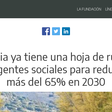
Navegaci
LA FUNDACIÓN
LÍN
Pasar
al
contenido
principal
ia ya tiene una hoja de
gentes sociales para red
más del 65% en 2030