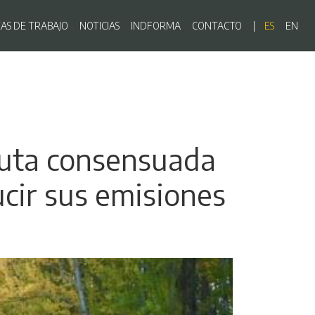
ón principal
EAS DE TRABAJO
NOTICIAS
INDFORMA
CONTACTO
ES
EN
 ruta consensuada
ucir sus emisiones