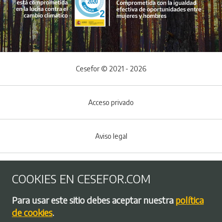
Cesefor © 2021 - 2026
Acceso privado
Aviso legal
Política de Cookies
COOKIES EN CESEFOR.COM
Menú del pie
Para usar este sitio debes aceptar nuestra
política
Política de privacidad
de cookies
.