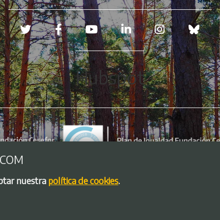
Redes sociales
Hubspot
.COM
eptar nuestra
política de cookies
.