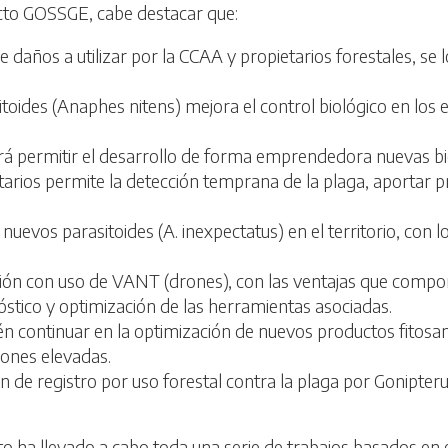
ecto GOSSGE, cabe destacar que:
e daños a utilizar por la CCAA y propietarios forestales, se
toides (Anaphes nitens) mejora el control biológico en los
rá permitir el desarrollo de forma emprendedora nuevas bi
tarios permite la detección temprana de la plaga, aportar p
 nuevos parasitoides (A. inexpectatus) en el territorio, con
ción con uso de VANT (drones), con las ventajas que comport
stico y optimización de las herramientas asociadas.
bién continuar en la optimización de nuevos productos fitosa
iones elevadas.
ón de registro por uso forestal contra la plaga por Gonipter
to ha llevado a cabo toda una serie de trabajos basados en 