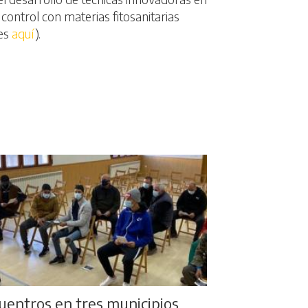
 control con materias fitosanitarias
nes
aquí
).
uentros en tres municipios