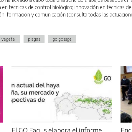
 en técnicas de control biológico; innovación en técnicas de
ión, formación y comunicación (consulta todas las actuacio
 vegetal
plagas
go gossge
El GO Fagus elabora el informe
Enc