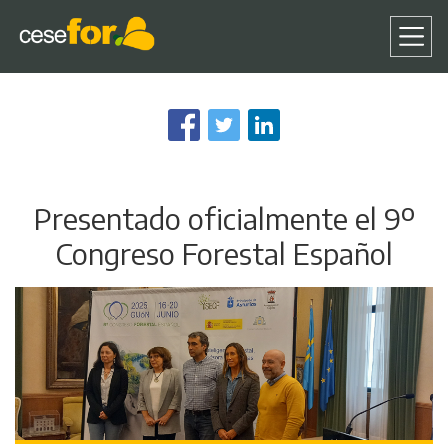
Pasar
al
contenido
principal
Presentado oficialmente el 9º
Congreso Forestal Español