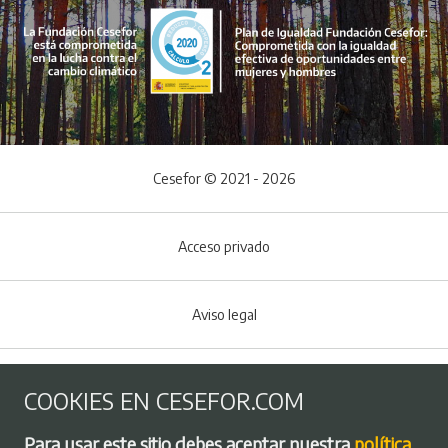
Cesefor © 2021 - 2026
Acceso privado
Aviso legal
Política de Cookies
COOKIES EN CESEFOR.COM
Menú del pie
Para usar este sitio debes aceptar nuestra
política