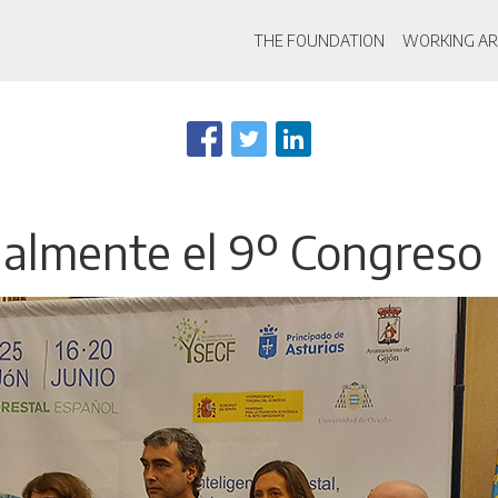
Main navigati
THE FOUNDATION
WORKING AR
Skip
to
main
content
ialmente el 9º Congreso 