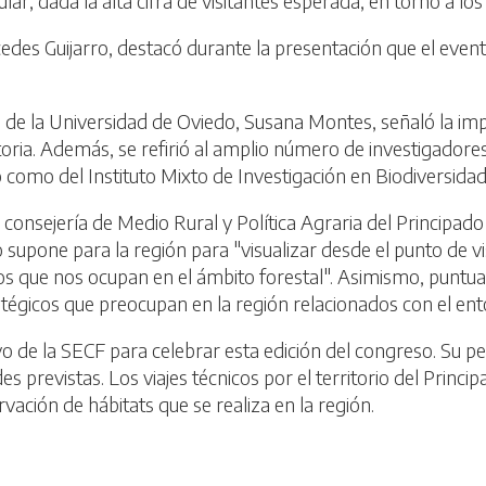
lar, dada la alta cifra de visitantes esperada, en torno a los
cedes Guijarro, destacó durante la presentación que el even
de la Universidad de Oviedo, Susana Montes, señaló la impo
ria. Además, se refirió al amplio número de investigadores 
como del Instituto Mixto de Investigación en Biodiversidad
 consejería de Medio Rural y Política Agraria del Principado 
supone para la región para "visualizar desde el punto de vis
os que nos ocupan en el ámbito forestal". Asimismo, puntual
ratégicos que preocupan en la región relacionados con el e
oyo de la SECF para celebrar esta edición del congreso. Su p
es previstas. Los viajes técnicos por el territorio del Princ
vación de hábitats que se realiza en la región.