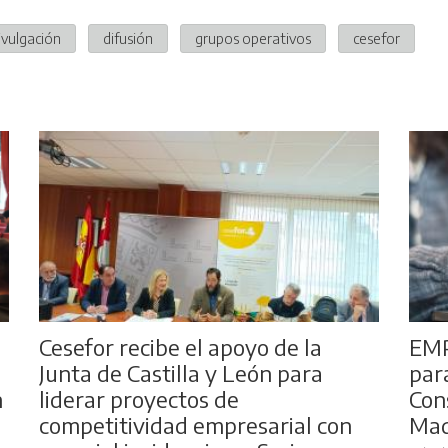
ivulgación
difusión
grupos operativos
cesefor
Cesefor recibe el apoyo de la
EMP
Junta de Castilla y León para
par
n
liderar proyectos de
Con
competitividad empresarial con
Mad