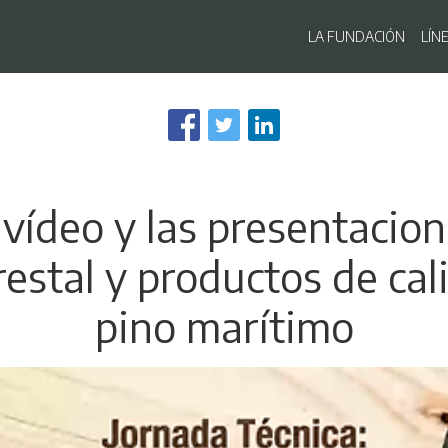
Navegaci
LA FUNDACIÓN
LÍN
Pasar
al
contenido
principal
 vídeo y las presentacio
restal y productos de ca
pino marítimo