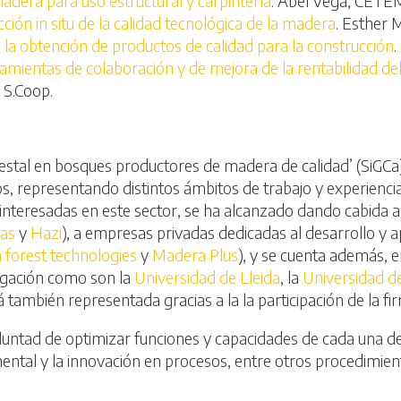
madera para uso estructural y carpintería
. Abel Vega, CETE
ión in situ de la calidad tecnológica de la madera
. Esther 
a la obtención de productos de calidad para la construcción
.
mientas de colaboración y de mejora de la rentabilidad del
 S.Coop.
estal en bosques productores de madera de calidad’ (SiGCa),
 representando distintos ámbitos de trabajo y experiencias
s interesadas en este sector, se ha alcanzado dando cabida a 
as
y
Hazi
), a empresas privadas dedicadas al desarrollo y 
a forest technologies
y
Madera Plus
), y se cuenta además, 
tigación como son la
Universidad de Lleida
, la
Universidad d
á también representada gracias a la la participación de la fi
untad de optimizar funciones y capacidades de cada una d
imental y la innovación en procesos, entre otros procedimien