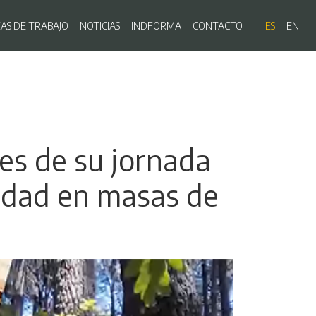
ón principal
EAS DE TRABAJO
NOTICIAS
INDFORMA
CONTACTO
ES
EN
nes de su jornada
lidad en masas de