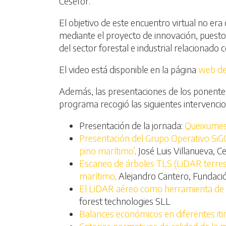
Cesefor.
El objetivo de este encuentro virtual no er
mediante el proyecto de innovación, puesto
del sector forestal e industrial relacionado 
El video está disponible en la página
web de
Además, las presentaciones de los ponentes t
programa recogió las siguientes intervencio
Presentación de la jornada:
Queixumes 
Presentación del Grupo Operativo SiGCa
pino marítimo’
. José Luis Villanueva, C
Escaneo de árboles TLS (LiDAR terrest
marítimo
. Alejandro Cantero, Fundaci
El LiDAR aéreo como herramienta de p
forest technologies SLL
Balances económicos en diferentes iti