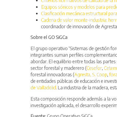
Criterios normativos de calidad de la 
Equipos sónicos y modelos para predicc
Clasificación mecánica estructural par
Cadena de valor monte-industria: herra
coordinador de innovación de Agresta
Sobre el GO SiGCa
El grupo operativo ‘Sistemas de gestión for
integrantes suman perfiles complementarios,
abordar. El equilibrio entre todas las parte
sector forestal y maderero (
Cesefor
,
Cetem
forestal innovadoras (
Agresta, S. Coop
,
för
de entidades públicas de educación e inves
de Valladolid
. La industria de la madera, est
Esta composición responde además a la vol
investigación aplicada, el desarrollo exper
Fuente:
Grupo Operativo SiGCa