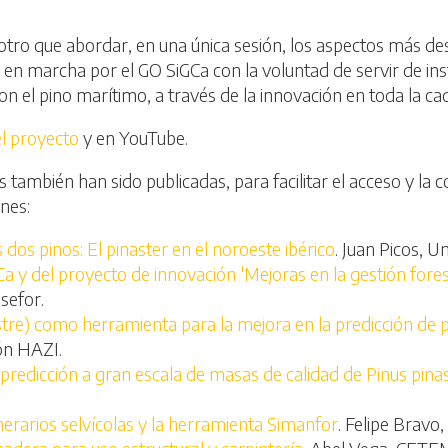
a otro que abordar, en una única sesión, los aspectos más de
 en marcha por el GO SiGCa con la voluntad de servir de i
con el pino marítimo, a través de la innovación en toda la ca
l proyecto
y en YouTube.
ambién han sido publicadas, para facilitar el acceso y la co
nes:
dos pinos: El pinaster en el noroeste ibérico
. Juan Picos, U
 y del proyecto de innovación 'Mejoras en la gestión foresta
esefor.
re) como herramienta para la mejora en la predicción de p
ón HAZI.
redicción a gran escala de masas de calidad de Pinus pina
nerarios selvícolas y la herramienta Simanfor
. Felipe Bravo,