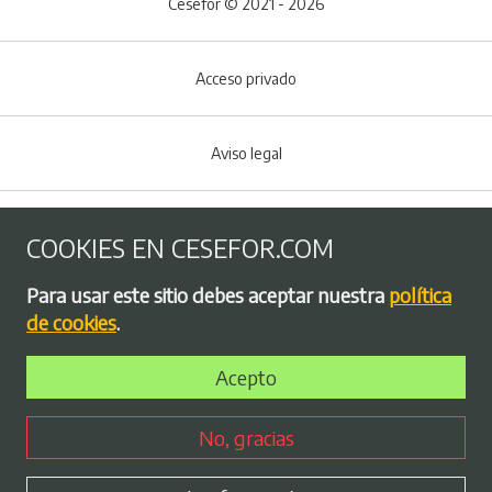
Cesefor © 2021 - 2026
Acceso privado
Aviso legal
Política de Cookies
COOKIES EN CESEFOR.COM
Menú del pie
Para usar este sitio debes aceptar nuestra
política
Política de privacidad
de cookies
.
Acepto
Bolsa de empleo
No, gracias
Perfil contratante