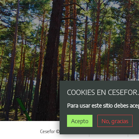
COOKIES EN CESEFOR
Para usar este sitio debes ac
Acepto
No, gracias
Cesefor © 2021 - 2026
Acceso privado
Avi
Menú del pie