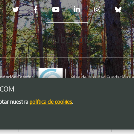
Redes sociales
Hubspot
.COM
eptar nuestra
política de cookies
.
so legal
Política de Cookies
Política de privacidad
Bolsa de