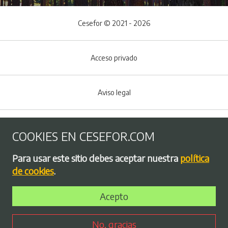
Cesefor © 2021 - 2026
Acceso privado
Aviso legal
Política de Cookies
COOKIES EN CESEFOR.COM
Menú del pie
Para usar este sitio debes aceptar nuestra
política
Política de privacidad
de cookies
.
Acepto
Bolsa de empleo
No, gracias