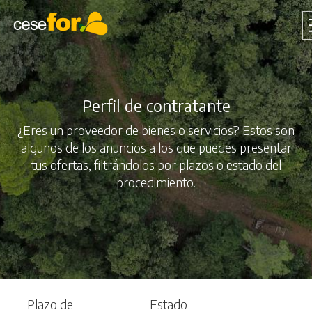
Pasar
al
contenido
principal
Perfil de contratante
¿Eres un proveedor de bienes o servicios? Estos son
algunos de los anuncios a los que puedes presentar
tus ofertas, filtrándolos por plazos o estado del
procedimiento.
Plazo de
Estado