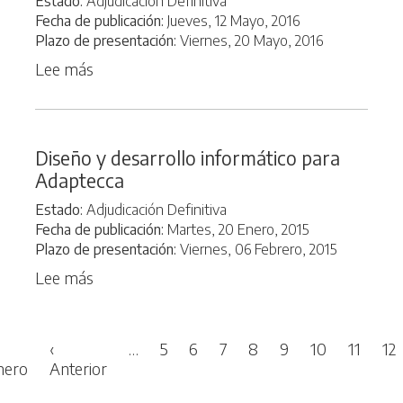
Estado
Adjudicación Definitiva
Forcip+
Fecha de publicación
Jueves, 12 Mayo, 2016
Plazo de presentación
Viernes, 20 Mayo, 2016
Lee más
sobre
Asistencia
para
la
Diseño y desarrollo informático para
organización
Adaptecca
del
Foro
Estado
Adjudicación Definitiva
de
Fecha de publicación
Martes, 20 Enero, 2015
Bosques
Plazo de presentación
Viernes, 06 Febrero, 2015
Urbanos
Lee más
sobre
Diseño
y
Paginación
desarrollo
‹
…
5
6
7
8
9
10
11
12
Primera página
informático
Página anterior
mero
Anterior
para