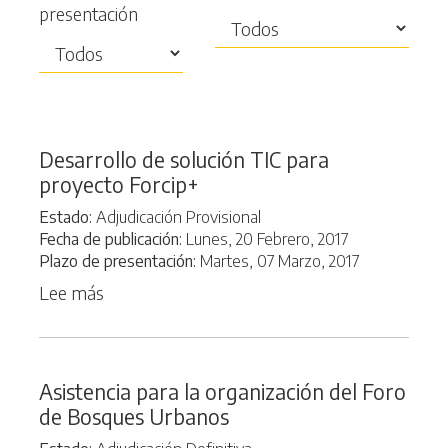
presentación
Desarrollo de solución TIC para
proyecto Forcip+
Estado
Adjudicación Provisional
Fecha de publicación
Lunes, 20 Febrero, 2017
Plazo de presentación
Martes, 07 Marzo, 2017
Lee más
sobre
Desarrollo
de
solución
Asistencia para la organización del Foro
TIC
de Bosques Urbanos
para
proyecto