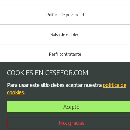
Menú del pie
Política de privacidad
Bolsa de empleo
Perfil contratante
COOKIES EN CESEFOR.COM
Plan de Igualdad
Para usar este sitio debes aceptar nuestra
política de
cookies
.
Acepto
No, gracias