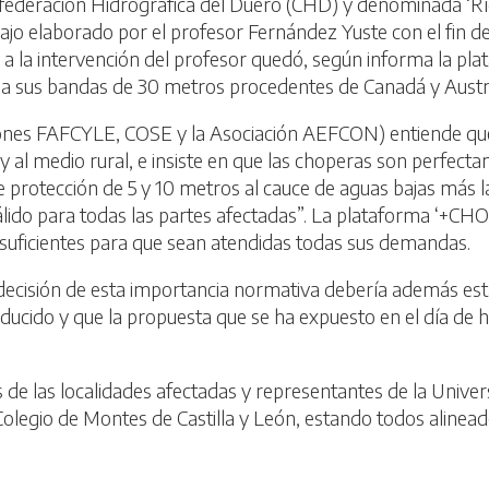
federación Hidrográfica del Duero (CHD) y denominada ‘Ríos 
jo elaborado por el profesor Fernández Yuste con el fin de 
or a la intervención del profesor quedó, según informa la p
a sus bandas de 30 metros procedentes de Canadá y Austral
ones FAFCYLE, COSE y la Asociación AEFCON) entiende que
o y al medio rural, e insiste en que las choperas son perfe
 protección de 5 y 10 metros al cauce de aguas bajas más l
álido para todas las partes afectadas”. La plataforma ‘+CH
 suficientes para que sean atendidas todas sus demandas.
decisión de esta importancia normativa debería además e
producido y que la propuesta que se ha expuesto en el día de
des de las localidades afectadas y representantes de la Univ
legio de Montes de Castilla y León, estando todos alinead