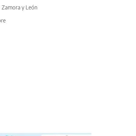
a, Zamora y León
bre