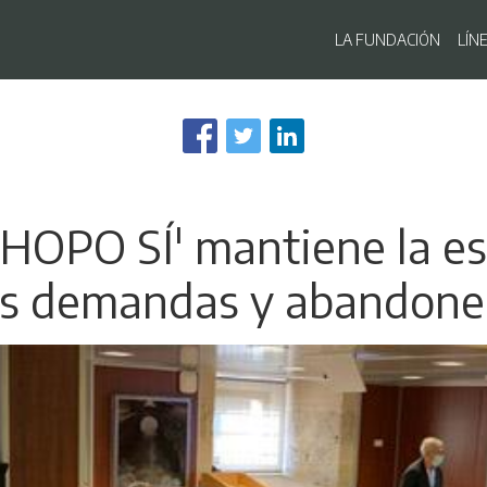
Navegaci
LA FUNDACIÓN
LÍN
Pasar
al
contenido
principal
CHOPO SÍ' mantiene la es
s demandas y abandone la