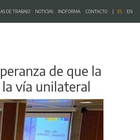
ón principal
EAS DE TRABAJO
NOTICIAS
INDFORMA
CONTACTO
ES
EN
peranza de que la
 vía unilateral