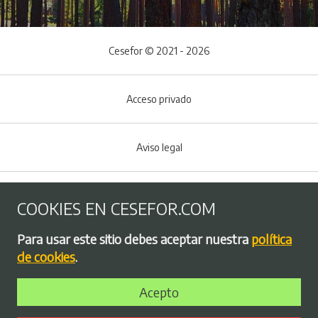
Cesefor © 2021 - 2026
Acceso privado
Aviso legal
Política de Cookies
COOKIES EN CESEFOR.COM
Menú del pie
Para usar este sitio debes aceptar nuestra
política
Política de privacidad
de cookies
.
Acepto
Bolsa de empleo