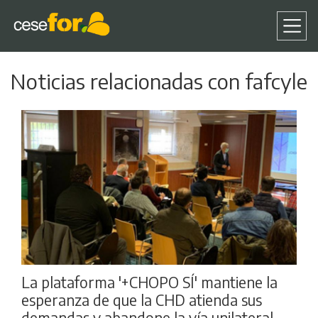
Pasar
Noticias relacionadas con fafcyle
al
contenido
principal
La plataforma '+CHOPO SÍ' mantiene la
esperanza de que la CHD atienda sus
demandas y abandone la vía unilateral