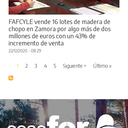
FAFCYLE vende 16 lotes de madera de
chopo en Zamora por algo más de dos
millones de euros con un 43% de
incremento de venta
22/12/2020 - 08:29
Paginación
Siguiente página
Última 
1
2
3
4
5
Siguiente >
Último »