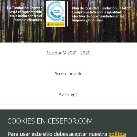
Cesefor © 2021 - 2026
Acceso privado
Aviso legal
Política de Cookies
COOKIES EN CESEFOR.COM
Menú del pie
Para usar este sitio debes aceptar nuestra
política
Política de privacidad