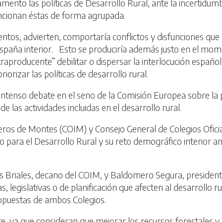
ento las políticas de Desarrollo Rural, ante la incertidum
encionan éstas de forma agrupada.
tos, advierten, comportaría conflictos y disfunciones que a
España interior. Esto se produciría además justo en el mom
roducente” debilitar o dispersar la interlocución española
orizar las políticas de desarrollo rural.
ntenso debate en el seno de la Comisión Europea sobre la 
de las actividades incluidas en el desarrollo rural.
enieros de Montes (COIM) y Consejo General de Colegios Of
 para el Desarrollo Rural y su reto demográfico interior ant
 Briales, decano del COIM, y Baldomero Segura, president
, legislativas o de planificación que afecten al desarrollo ru
ropuestas de ambos Colegios.
te, ya que consideran que mejorar los recursos forestales y