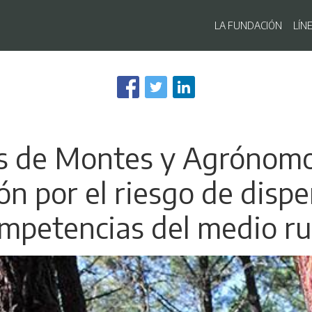
Navegaci
LA FUNDACIÓN
LÍN
Pasar
al
contenido
principal
os de Montes y Agrónomo
n por el riesgo de dispe
mpetencias del medio ru