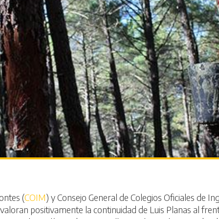
ontes (
COIM
) y Consejo General de Colegios Oficiales de 
loran positivamente la continuidad de Luis Planas al frente