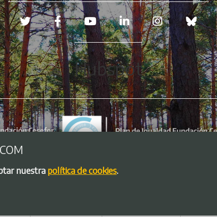
Redes sociales
Hubspot
.COM
eptar nuestra
política de cookies
.
so legal
Política de Cookies
Política de privacidad
Bolsa de