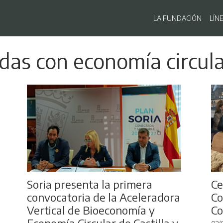
Navegaci
LA FUNDACIÓN
LÍN
Pasar
adas con economía circul
al
contenido
principal
Soria presenta la primera
Ce
convocatoria de la Aceleradora
Co
Vertical de Bioeconomía y
Co
Economía Circular de Castilla y