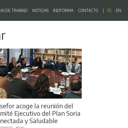
ón principal
EAS DE TRABAJO
NOTICIAS
INDFORMA
CONTACTO
ES
EN
ar
sefor acoge la reunión del
mité Ejecutivo del Plan Soria
nectada y Saludable