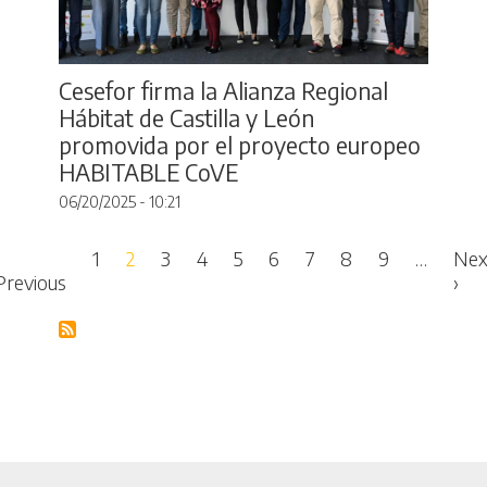
Cesefor firma la Alianza Regional
Hábitat de Castilla y León
promovida por el proyecto europeo
HABITABLE CoVE
06/20/2025 - 10:21
Pagination
1
2
3
4
5
6
7
8
9
…
Nex
t page
Previous page
Nex
Previous
›