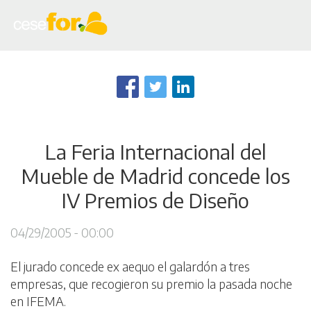
Skip
to
main
content
La Feria Internacional del
Mueble de Madrid concede los
IV Premios de Diseño
04/29/2005 - 00:00
El jurado concede ex aequo el galardón a tres
empresas, que recogieron su premio la pasada noche
en IFEMA.