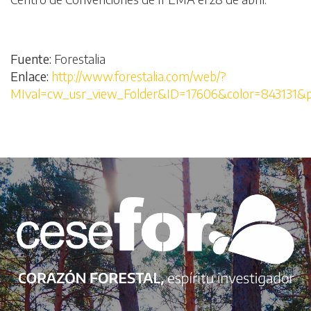
Fuente:
Forestalia
Enlace:
http://www.forestalia.com/web/?
MIval=cw_usr_view_Folder&ID=17606&color=843131&