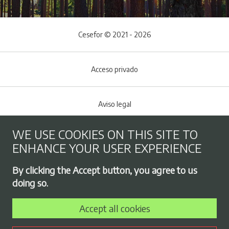
Cesefor © 2021 - 2026
Acceso privado
Aviso legal
WE USE COOKIES ON THIS SITE TO
Cookies policy
ENHANCE YOUR USER EXPERIENCE
Footer menu
By clicking the Accept button, you agree to us
Privacy Policy
doing so.
Accept all cookies
Employment exchange