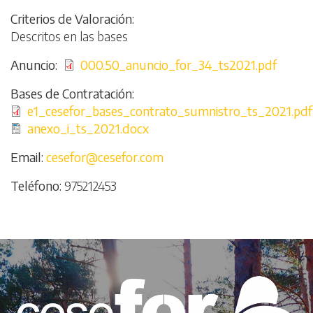
Criterios de Valoración
Descritos en las bases
Anuncio
File
000.50_anuncio_for_34_ts2021.pdf
Bases de Contratación
File
e1_cesefor_bases_contrato_sumnistro_ts_2021.pdf
File
anexo_i_ts_2021.docx
Email
cesefor@cesefor.com
Teléfono
975212453