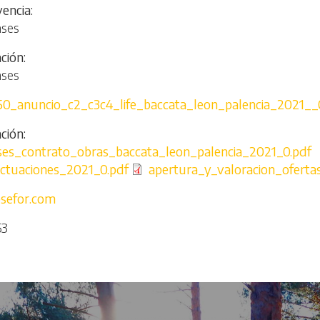
vencia
ases
ación
ases
50_anuncio_c2_c3c4_life_baccata_leon_palencia_2021__
ción
ses_contrato_obras_baccata_leon_palencia_2021_0.pdf
ctuaciones_2021_0.pdf
File
apertura_y_valoracion_ofertas
sefor.com
53