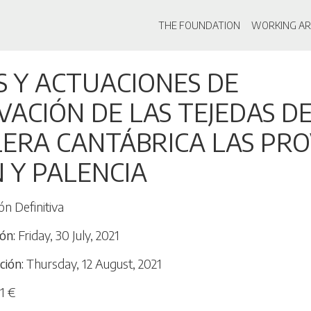
Main navigati
THE FOUNDATION
WORKING AR
Skip
S Y ACTUACIONES DE
to
main
ACIÓN DE LAS TEJEDAS DE
content
ERA CANTÁBRICA LAS PRO
 Y PALENCIA
ón Definitiva
ión
Friday, 30 July, 2021
ción
Thursday, 12 August, 2021
1 €