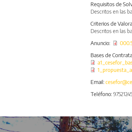
Requisitos de Sol
Descritos en las b
Criterios de Valor
Descritos en las b
Anuncio
File
000.
Bases de Contrata
File
a1_cesefor_ba
File
1_propuesta_a
Email
cesefor@ce
Teléfono
9752124