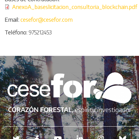
File
AnexoA_baseslicitacion_consultoria_blockchain.pdf
Email
cesefor@cesefor.com
Teléfono
975212453
Redes sociales