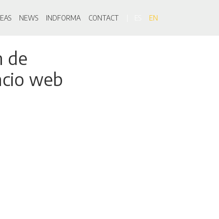
on
EAS
NEWS
INDFORMA
CONTACT
ES
EN
n de
acio web