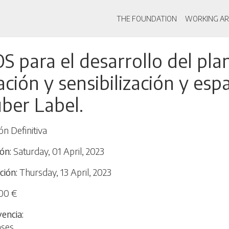
Main navigati
THE FOUNDATION
WORKING AR
Skip
S para el desarrollo del pla
to
main
ción y sensibilización y esp
content
ber Label.
ón Definitiva
ión
Saturday, 01 April, 2023
ción
Thursday, 13 April, 2023
00 €
vencia
ases