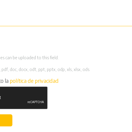
es can be uploaded to this field.
 pdf, doc, docx, odt, ppt, pptx, odp, xls, xlsx, ods.
to la
política de privacidad