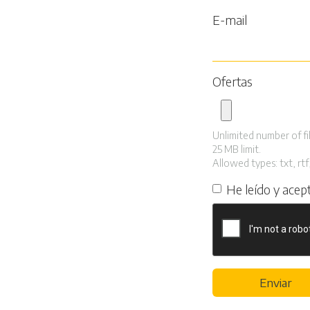
E-mail
Ofertas
Unlimited number of fil
25 MB limit.
Allowed types: txt, rtf,
He leído y acep
Enviar