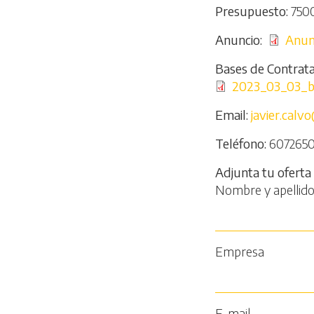
Presupuesto
750
Anuncio
File
Anunc
Bases de Contrata
File
2023_03_03_ba
Email
javier.cal
Teléfono
607265
Adjunta tu oferta
Nombre y apellid
Empresa
E-mail