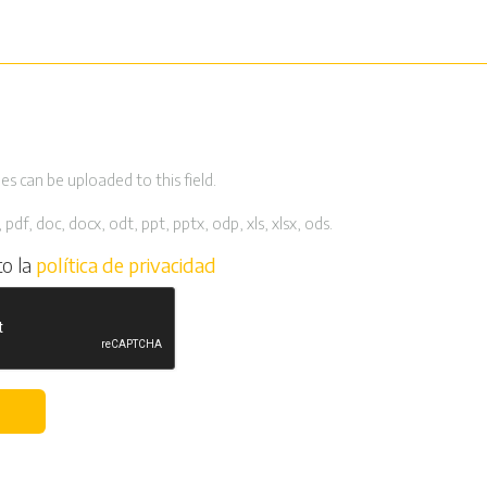
es can be uploaded to this field.
 pdf, doc, docx, odt, ppt, pptx, odp, xls, xlsx, ods.
to la
política de privacidad