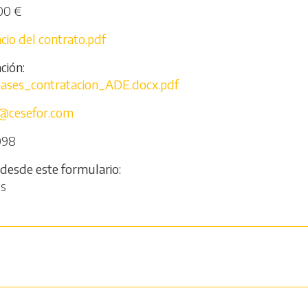
00 €
io del contrato.pdf
ción
ses_contratacion_ADE.docx.pdf
vo@cesefor.com
098
 desde este formulario
os