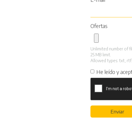
Ofertas
Unlimited number of fil
25 MB limit.
Allowed types: txt, rtf,
He leído y acep
Enviar