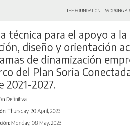
Main navigati
THE FOUNDATION
WORKING AR
Skip
a técnica para el apoyo a la
to
main
ación, diseño y orientación 
content
amas de dinamización empre
rco del Plan Soria Conectad
e 2021-2027.
ón Definitiva
ión
Thursday, 20 April, 2023
ción
Monday, 08 May, 2023