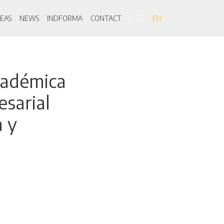
on
EAS
NEWS
INDFORMA
CONTACT
ES
EN
académica
sarial
a y