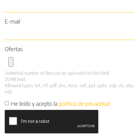
E-mail
Ofertas
Unlimited number of files can be uploaded to this field.
25 MB limit.
Allowed types: txt, rtf, pdf, doc, docx, odt, ppt, pptx, odp, xls, xlsx,
ods.
He leído y acepto la
política de privacidad