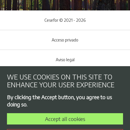
Cesefor © 2021 - 2026
Acceso privado
Aviso legal
WE USE COOKIES ON THIS SITE TO
Cookies policy
ENHANCE YOUR USER EXPERIENCE
Footer menu
By clicking the Accept button, you agree to us
Privacy Policy
doing so.
Accept all cookies
Employment exchange