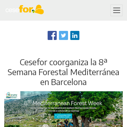
Skip
to
main
content
Cesefor coorganiza la 8ª
Semana Forestal Mediterránea
en Barcelona