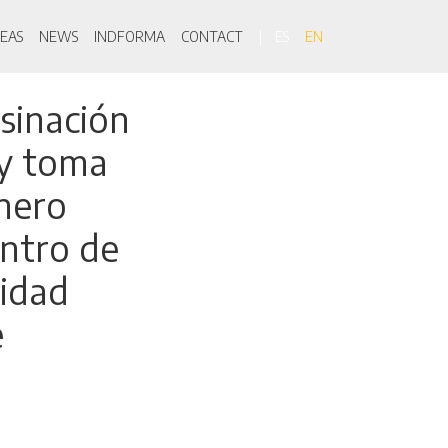
on
EAS
NEWS
INDFORMA
CONTACT
ES
EN
esinación
 y toma
inero
entro de
vidad
e