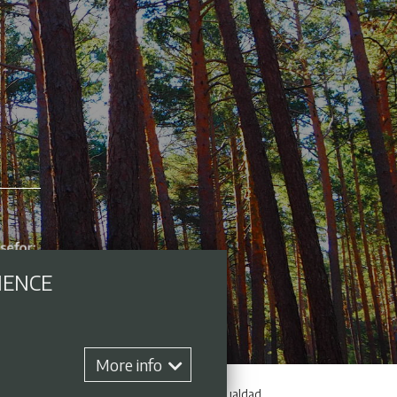
IENCE
More info
hange
Contract profile
Plan de Igualdad