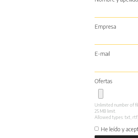
Empresa
E-mail
Ofertas
Unlimited number of fil
25 MB limit.
Allowed types: txt, rtf,
He leído y acep