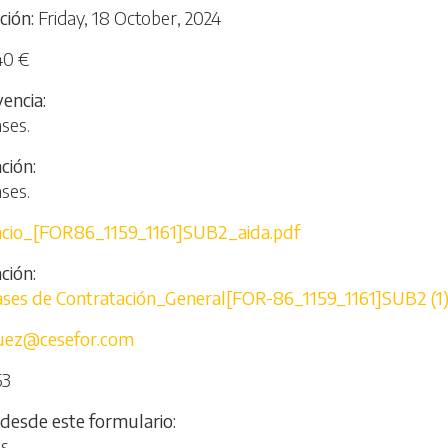
ción
Friday, 18 October, 2024
40 €
vencia
ases.
ación
ases.
cio_[FOR86_1159_1161]SUB2_aida.pdf
ción
es de Contratación_General[FOR-86_1159_1161]SUB2 (1)
guez@cesefor.com
53
 desde este formulario
os