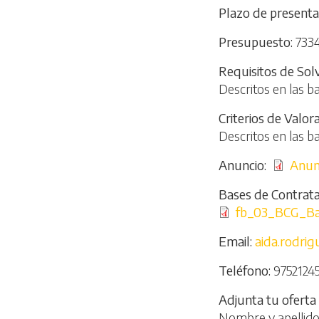
Plazo de presenta
Presupuesto
733
Requisitos de Sol
Descritos en las b
Criterios de Valor
Descritos en las b
Anuncio
File
Anun
Bases de Contrata
File
fb_03_BCG_Bas
Email
aida.rodri
Teléfono
9752124
Adjunta tu oferta
Nombre y apellid