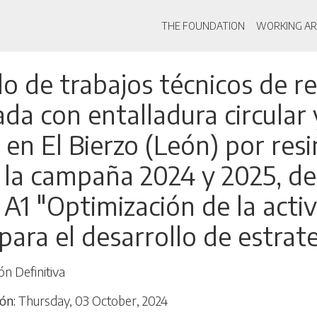
Main navigati
THE FOUNDATION
WORKING AR
Skip
lo de trabajos técnicos de r
to
main
da con entalladura circular
content
 en El Bierzo (León) por res
 la campaña 2024 y 2025, d
 A1 "Optimización de la acti
para el desarrollo de estrat
ón Definitiva
ión
Thursday, 03 October, 2024