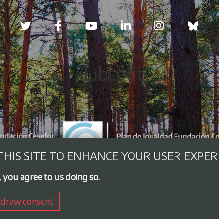
Redes sociales
Hubspot
THIS SITE TO ENHANCE YOUR USER EXPER
, you agree to us doing so.
draw consent
Aviso legal
Cookies policy
Privacy Policy
Employment exc