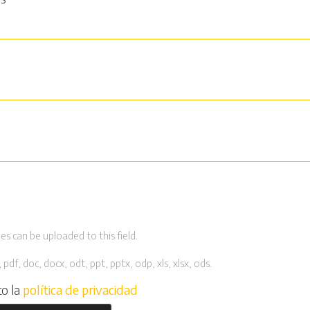
es can be uploaded to this field.
 pdf, doc, docx, odt, ppt, pptx, odp, xls, xlsx, ods.
to la
política de privacidad