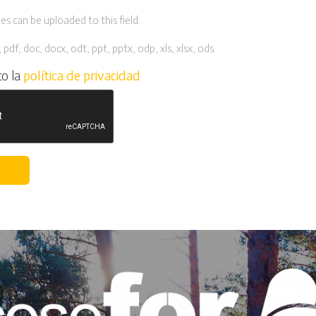
es can be uploaded to this field.
 pdf, doc, docx, odt, ppt, pptx, odp, xls, xlsx, ods.
to la
política de privacidad