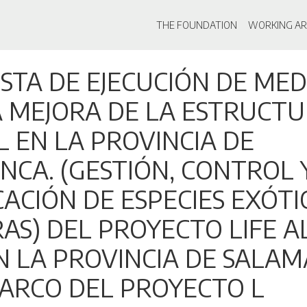
Main navigati
THE FOUNDATION
WORKING AR
Skip
TA DE EJECUCIÓN DE MED
to
main
A MEJORA DE LA ESTRUCT
content
 EN LA PROVINCIA DE
CA. (GESTIÓN, CONTROL 
ACIÓN DE ESPECIES EXÓTI
AS) DEL PROYECTO LIFE 
N LA PROVINCIA DE SALA
MARCO DEL PROYECTO L