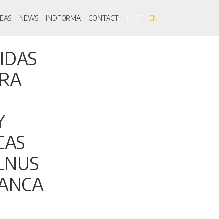
on
EAS
NEWS
INDFORMA
CONTACT
ES
EN
IDAS
URA
Y
CAS
ALNUS
MANCA