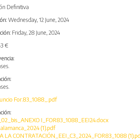
ón Definitiva
ión
Wednesday, 12 June, 2024
ción
Friday, 28 June, 2024
63 €
vencia
ases.
ación
ases.
uncio For.83_1088_.pdf
ción
_02_bis_ANEXO I_FOR83_1088_EEI24.docx
lamanca_2024 (1).pdf
A LA CONTRATACIÓN_EEI_C3_2024_FOR83_1088 (1).pd