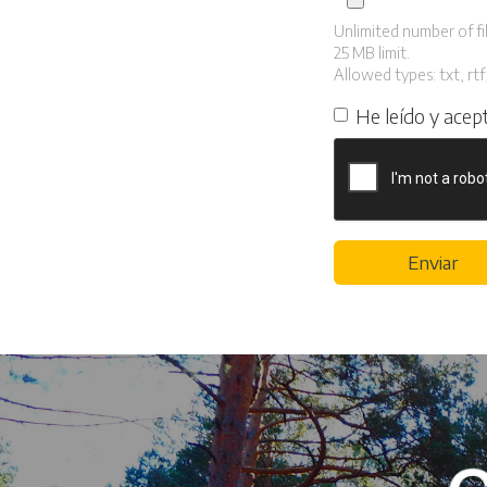
Unlimited number of fil
25 MB limit.
Allowed types: txt, rtf,
He leído y acep
Enviar