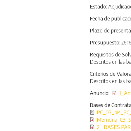
Estado
Adjudicaci
Fecha de publicac
Plazo de presenta
Presupuesto
261
Requisitos de Sol
Descritos en las b
Criterios de Valor
Descritos en las b
Anuncio
File
1_An
Bases de Contrata
File
PC_03_bis_PC
File
Memoria_C3_Sa
File
2_ BASES PAR