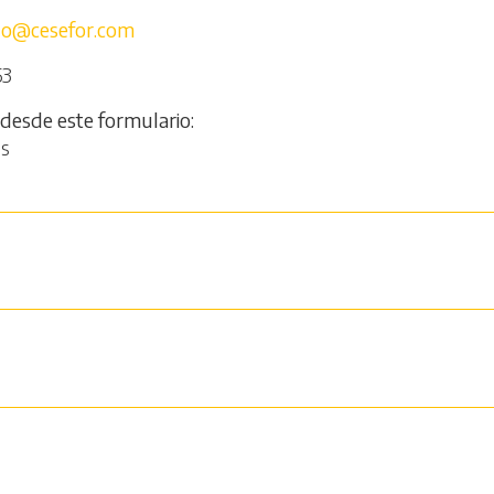
ego@cesefor.com
53
 desde este formulario
os