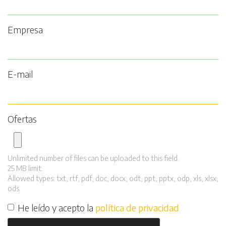
Empresa
E-mail
Ofertas
Unlimited number of files can be uploaded to this field.
25 MB limit.
Allowed types: txt, rtf, pdf, doc, docx, odt, ppt, pptx, odp, xls, xlsx,
ods.
He leído y acepto la
política de privacidad