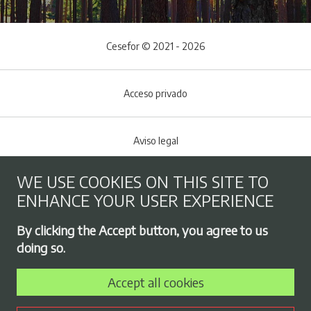
Cesefor © 2021 - 2026
Acceso privado
Aviso legal
WE USE COOKIES ON THIS SITE TO
Cookies policy
ENHANCE YOUR USER EXPERIENCE
Footer menu
By clicking the Accept button, you agree to us
Privacy Policy
doing so.
Accept all cookies
Employment exchange