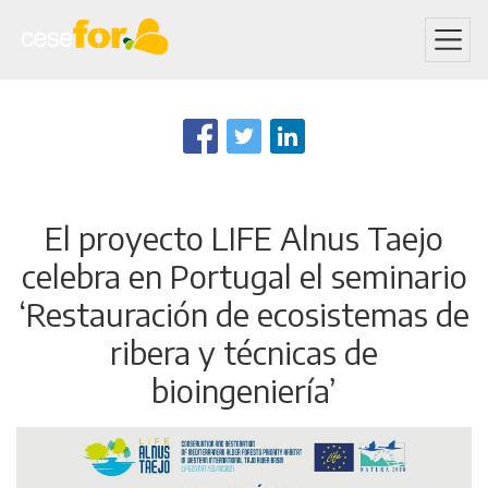
Skip
to
main
content
El proyecto LIFE Alnus Taejo
celebra en Portugal el seminario
‘Restauración de ecosistemas de
ribera y técnicas de
bioingeniería’