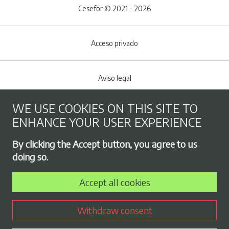
Cesefor © 2021 - 2026
Acceso privado
Aviso legal
WE USE COOKIES ON THIS SITE TO
Cookies policy
ENHANCE YOUR USER EXPERIENCE
Footer menu
By clicking the Accept button, you agree to us
Privacy Policy
doing so.
Accept all cookies
Employment exchange
Withdraw consent
Contract profile