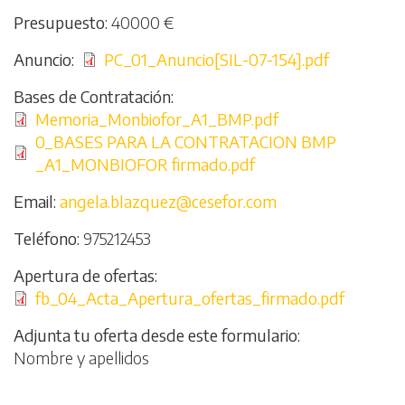
Presupuesto
40000 €
Anuncio
File
PC_01_Anuncio[SIL-07-154].pdf
Bases de Contratación
File
Memoria_Monbiofor_A1_BMP.pdf
File
0_BASES PARA LA CONTRATACION BMP
_A1_MONBIOFOR firmado.pdf
Email
angela.blazquez@cesefor.com
Teléfono
975212453
Apertura de ofertas
File
fb_04_Acta_Apertura_ofertas_firmado.pdf
Adjunta tu oferta desde este formulario
Nombre y apellidos