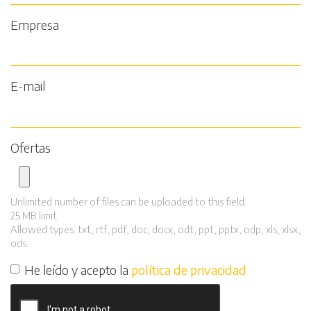
Empresa
E-mail
Ofertas
Unlimited number of files can be uploaded to this field.
25 MB limit.
Allowed types: txt, rtf, pdf, doc, docx, odt, ppt, pptx, odp, xls, xlsx,
ods.
He leído y acepto la
política de privacidad