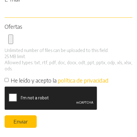
Ofertas
Unlimited number of files can be uploaded to this field.
25 MB limit.
Allowed types: txt, rtf, pdf, doc, docx, odt, ppt, pptx, odp, xls, xlsx,
ods.
He leído y acepto la
política de privacidad
Enviar