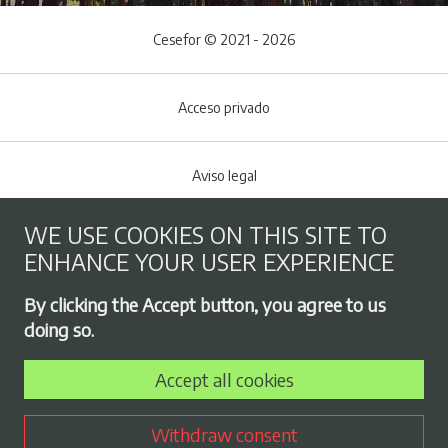
Cesefor © 2021 - 2026
Acceso privado
Aviso legal
WE USE COOKIES ON THIS SITE TO
Cookies policy
ENHANCE YOUR USER EXPERIENCE
Footer menu
By clicking the Accept button, you agree to us
Privacy Policy
doing so.
Accept all cookies
Employment exchange
Withdraw consent
Contract profile