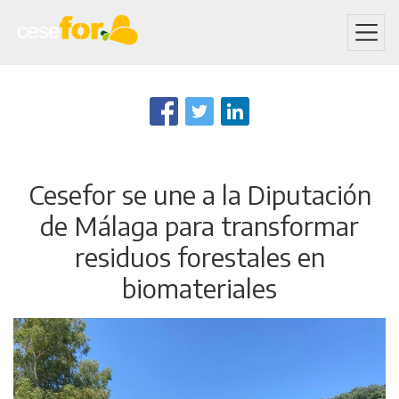
Skip
to
main
content
Cesefor se une a la Diputación
de Málaga para transformar
residuos forestales en
biomateriales