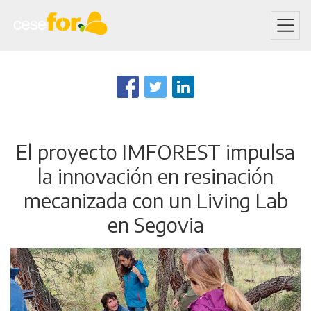
Skip
to
main
content
El proyecto IMFOREST impulsa
la innovación en resinación
mecanizada con un Living Lab
en Segovia