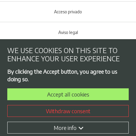
Acceso privado
Aviso legal
WE USE COOKIES ON THIS SITE TO
Cookies policy
ENHANCE YOUR USER EXPERIENCE
Footer menu
By clicking the Accept button, you agree to us
Privacy Policy
doing so.
Accept all cookies
Employment exchange
Withdraw consent
Contract profile
More info
Plan de Igualdad