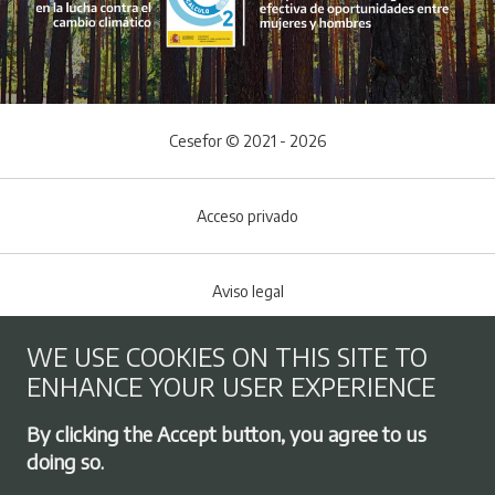
Cesefor © 2021 - 2026
Acceso privado
Aviso legal
WE USE COOKIES ON THIS SITE TO
Cookies policy
ENHANCE YOUR USER EXPERIENCE
Footer menu
By clicking the Accept button, you agree to us
Privacy Policy
doing so.