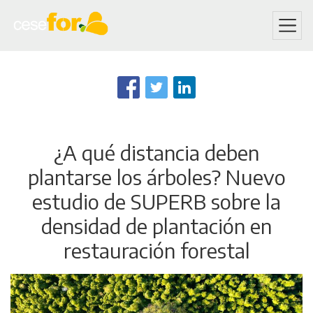
Skip
to
main
content
¿A qué distancia deben
plantarse los árboles? Nuevo
estudio de SUPERB sobre la
densidad de plantación en
restauración forestal