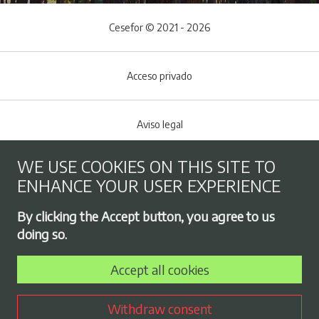
Cesefor © 2021 - 2026
Acceso privado
Aviso legal
WE USE COOKIES ON THIS SITE TO
Cookies policy
ENHANCE YOUR USER EXPERIENCE
Footer menu
By clicking the Accept button, you agree to us
Privacy Policy
doing so.
Accept all cookies
Employment exchange
Withdraw consent
Contract profile