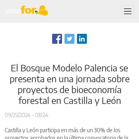
Skip
to
main
content
El Bosque Modelo Palencia se
presenta en una jornada sobre
proyectos de bioeconomía
forestal en Castilla y León
09/25/2024 - 08:24
Castilla y León participa en más de un 30% de los
proyectos aprobados en la última convocatoria de la