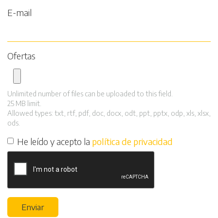
E-mail
Ofertas
Unlimited number of files can be uploaded to this field.
25 MB limit.
Allowed types: txt, rtf, pdf, doc, docx, odt, ppt, pptx, odp, xls, xlsx,
ods.
He leído y acepto la
política de privacidad
Enviar