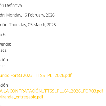
ón Definitiva
ión
Monday, 16 February, 2026
ción
Thursday, 05 March, 2026
6 €
vencia
ases.
ación
ases.
uncio For.83 2023_TTSS_PL_2026.pdf
ción
RA LA CONTRATACIÓN_TTSS_PL_C4_2026_FOR83.pdf
iranda_entregable.pdf