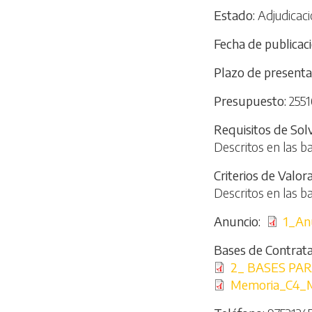
Estado
Adjudicaci
Fecha de publicac
Plazo de presenta
Presupuesto
2551
Requisitos de Sol
Descritos en las b
Criterios de Valor
Descritos en las b
Anuncio
File
1_An
Bases de Contrata
File
2_ BASES PA
File
Memoria_C4_M