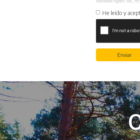
Allowed types: txt, rtf,
He leído y acep
Enviar