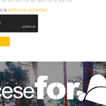
 pdf, doc, docx, odt, ppt, pptx, odp, xls, xlsx, ods.
to la
política de privacidad