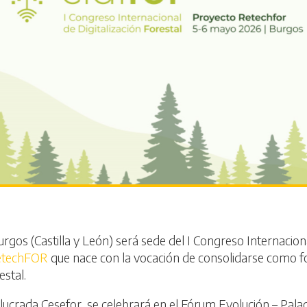
gos (Castilla y León) será sede del I Congreso Internacional 
etechFOR
que nace con la vocación de consolidarse como fo
estal.
lucrada Cesefor, se celebrará en el Fórum Evolución – Pala