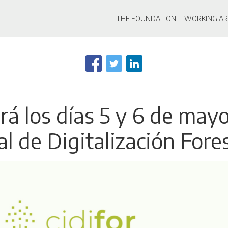
Main navigati
THE FOUNDATION
WORKING AR
Skip
to
main
content
á los días 5 y 6 de mayo
l de Digitalización Fores