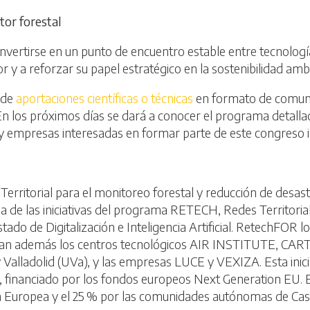
tor forestal
onvertirse en un punto de encuentro estable entre tecnología
r y a reforzar su papel estratégico en la sostenibilidad ambie
 de
aportaciones científicas o técnicas
en formato de comunic
En los próximos días se dará a conocer el programa detalla
 y empresas interesadas en formar parte de este congreso i
erritorial para el monitoreo forestal y reducción de desas
na de las iniciativas del programa RETECH, Redes Territoria
do de Digitalización e Inteligencia Artificial. RetechFOR lo 
egran además los centros tecnológicos AIR INSTITUTE, CAR
Valladolid (UVa), y las empresas LUCE y VEXIZA. Esta inici
, financiado por los fondos europeos Next Generation EU. E
n Europea y el 25 % por las comunidades autónomas de Casti