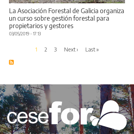
La Asociación Forestal de Galicia organiza
un curso sobre gestión forestal para
propietarios y gestores
03/05/2019 - 17:13
Pagination
Next page
Last page
1
2
3
Next ›
Last »