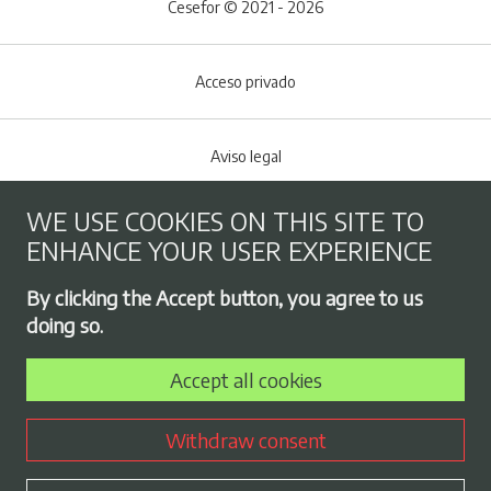
Cesefor © 2021 - 2026
Acceso privado
Aviso legal
WE USE COOKIES ON THIS SITE TO
Cookies policy
ENHANCE YOUR USER EXPERIENCE
Footer menu
By clicking the Accept button, you agree to us
Privacy Policy
doing so.
Accept all cookies
Employment exchange
Withdraw consent
Contract profile