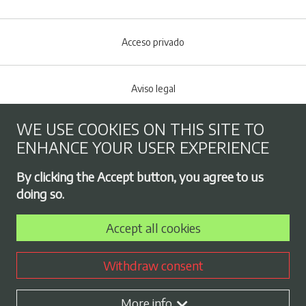
Acceso privado
Aviso legal
WE USE COOKIES ON THIS SITE TO
Cookies policy
ENHANCE YOUR USER EXPERIENCE
Footer menu
By clicking the Accept button, you agree to us
Privacy Policy
doing so.
Accept all cookies
Employment exchange
Withdraw consent
Contract profile
More info