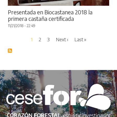
Presentada en Biocastanea 2018 la
primera castaña certificada
11/21/2018 - 22:49
Pagination
Next page
Last page
1
2
3
Next ›
Last »