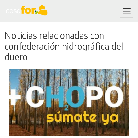
Skip
Noticias relacionadas con
to
main
confederación hidrográfica del
content
duero