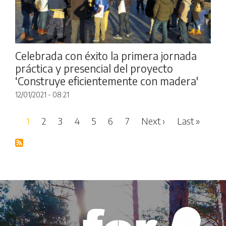
Celebrada con éxito la primera jornada
práctica y presencial del proyecto
‘Construye eficientemente con madera'
12/01/2021 - 08:21
Pagination
Next page
Last p
1
2
3
4
5
6
7
Next ›
Last »