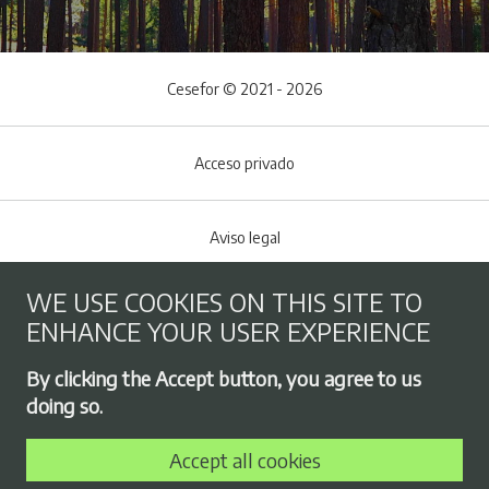
Cesefor © 2021 - 2026
Acceso privado
Aviso legal
WE USE COOKIES ON THIS SITE TO
Cookies policy
ENHANCE YOUR USER EXPERIENCE
Footer menu
By clicking the Accept button, you agree to us
Privacy Policy
doing so.
Accept all cookies
Employment exchange