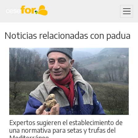
Skip
Noticias relacionadas con padua
to
main
content
Expertos sugieren el establecimiento de
una normativa para setas y trufas del
Mediterráneo