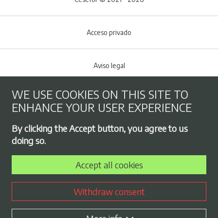
Acceso privado
Aviso legal
WE USE COOKIES ON THIS SITE TO
Cookies policy
ENHANCE YOUR USER EXPERIENCE
Footer menu
By clicking the Accept button, you agree to us
Privacy Policy
doing so.
Accept all cookies
Employment exchange
Withdraw consent
Contract profile