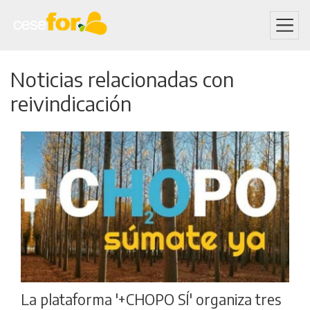
Skip
Noticias relacionadas con
to
main
reivindicación
content
La plataforma '+CHOPO SÍ' organiza tres