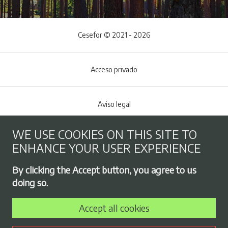
Cesefor © 2021 - 2026
Acceso privado
Aviso legal
WE USE COOKIES ON THIS SITE TO
Cookies policy
ENHANCE YOUR USER EXPERIENCE
Footer menu
By clicking the Accept button, you agree to us
Privacy Policy
doing so.
Accept all cookies
Employment exchange