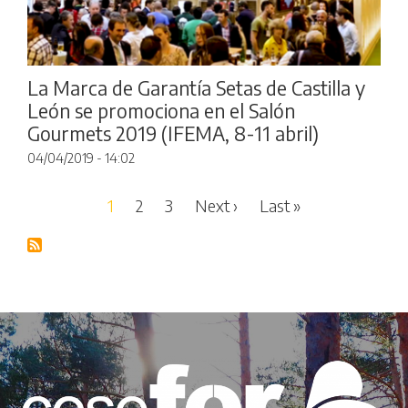
La Marca de Garantía Setas de Castilla y
León se promociona en el Salón
Gourmets 2019 (IFEMA, 8-11 abril)
04/04/2019 - 14:02
Pagination
Next page
Last page
1
2
3
Next ›
Last »