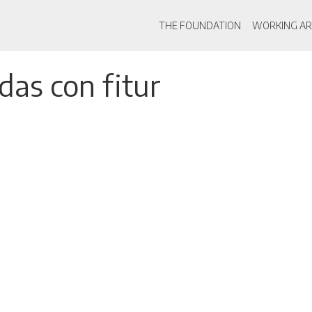
Main navigati
THE FOUNDATION
WORKING AR
Skip
das con fitur
to
main
content