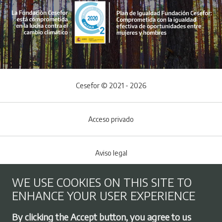
Cesefor © 2021 - 2026
Acceso privado
Aviso legal
WE USE COOKIES ON THIS SITE TO
Cookies policy
ENHANCE YOUR USER EXPERIENCE
Footer menu
By clicking the Accept button, you agree to us
Privacy Policy