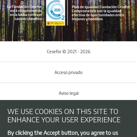
Cesefor © 2021 - 2026
Acceso privado
Aviso legal
WE USE COOKIES ON THIS SITE TO
Cookies policy
ENHANCE YOUR USER EXPERIENCE
Footer menu
By clicking the Accept button, you agree to us
Privacy Policy